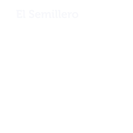
¿Necesita ayuda?
Llámenos por teléfono al
+506 2221 2983
Info
Nuestra historia
Ubicación
Blog
Club 1922
Términos y condiciones
Envíos y devoluciones