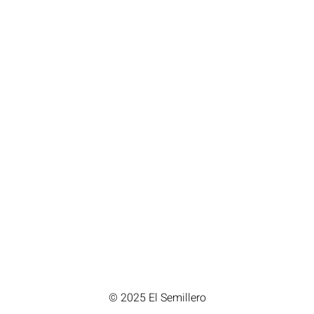
Equipos de Atomizar
Jardinería
Agricultura
Control de Plagas Urbanas
Una empresa de
© 2025 El Semillero