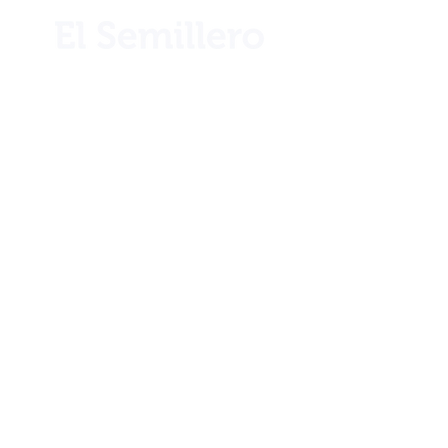
¿Necesita ayuda?
Llámenos por teléfono al
+506 2221 2983
Info
Nuestra historia
Ubicación
Blog
Club 1922
Términos y condiciones
Envíos y devoluciones