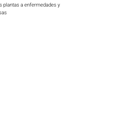
as plantas a enfermedades y
sas
Menú
Semillas
Equipos de Atomizar
Jardinería
Agricultura
Control de Plagas Urbanas