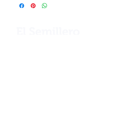
¿Necesita ayuda?
Llámenos por teléfono al
+506 2221 2983
Info
Nuestra historia
Ubicación
Blog
Club 1922
Términos y condiciones