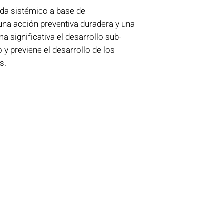
ida sistémico a base de
una acción preventiva duradera y una
ma significativa el desarrollo sub-
o y previene el desarrollo de los
s.
Menú
Semillas
Equipos de Atomizar
Jardinería