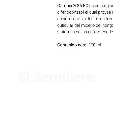
Gardner® 25 EC
es un fungic
difenoconazol el cual provee 
acción curativa. Inhibe en for
cuticular del micelio del hong
síntomas de las enfermedade
Contenido neto:
100 ml
¿Necesita ayuda?
Llámenos por teléfono al