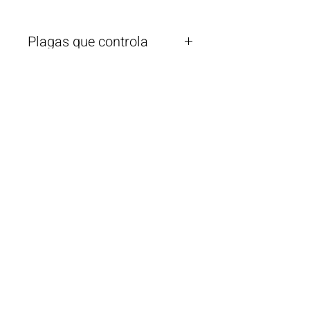
Plagas que controla
Cucaracha alemana, americana,
oriental y maderera. También se
recomienda para controlar plagas de
termitas, chinches, hormigas,
pulgas, escarabajos, moscas,
alacranes, entre otros.
¿Necesita ayuda?
Llámenos por teléfono al
+506 2221 2983
Info
Nuestra historia
Ubicación