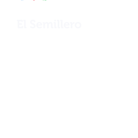
¿Necesita ayuda?
Llámenos por teléfono al
+506 2221 2983
Info
Nuestra historia
Ubicación
Blog
Club 1922
Términos y condiciones
Envíos y devoluciones