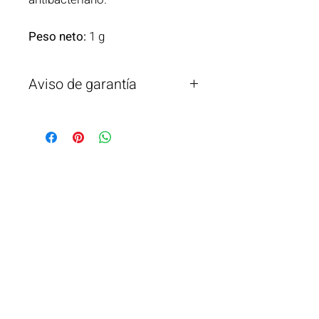
Peso neto:
1 g
Aviso de garantía
Vigrow Seeds garantiza la calidad de
estas semillas, pero no se
responsabiliza por su mal uso,
manejo o condiciones externas
fuera de su control.
¿Necesita ayuda?
Llámenos por teléfono al
+506 2221 2983
Info