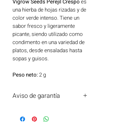
Vigrow Seeds Perejil Crespo
es
una hierba de hojas rizadas y de
color verde intenso. Tiene un
sabor fresco y ligeramente
picante, siendo utilizado como
condimento en una variedad de
platos, desde ensaladas hasta
sopas y guisos.
Peso neto:
2 g
Aviso de garantía
Vigrow Seeds garantiza la calidad de
estas semillas, pero no se
responsabiliza por su mal uso,
manejo o condiciones externas
fuera de su control.