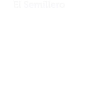
¿Necesita ayuda?
Llámenos por teléfono al
+506 2221 2983
Info
Nuestra historia
Ubicación
Blog
Club 1922
Términos y condiciones
Envíos y devoluciones