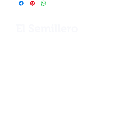
responsabiliza por su mal uso,
manejo o condiciones externas
fuera de su control.
¿Necesita ayuda?
Llámenos por teléfono al
+506 2221 2983
Info
Nuestra historia
Ubicación
Blog
Club 1922
Términos y condiciones