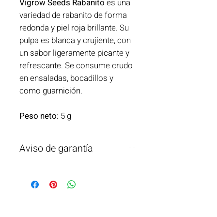
Vigrow Seeds Rabanito
es una
variedad de rabanito de forma
redonda y piel roja brillante. Su
pulpa es blanca y crujiente, con
un sabor ligeramente picante y
refrescante. Se consume crudo
en ensaladas, bocadillos y
como guarnición.
Peso neto:
5 g
Aviso de garantía
Vigrow Seeds garantiza la calidad de
estas semillas, pero no se
responsabiliza por su mal uso,
manejo o condiciones externas
fuera de su control.