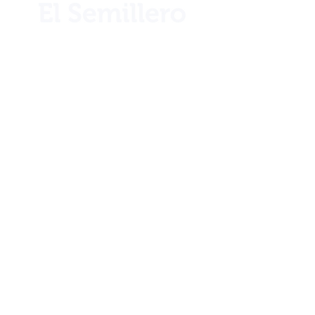
¿Necesita ayuda?
Llámenos por teléfono al
+506 2221 2983
Info
Nuestra historia
Ubicación
Blog
Club 1922
Términos y condiciones
Envíos y devoluciones