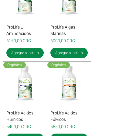
ProLife L-
ProLife Algas
Aminoácidos
Marinas
Precio
Precio
6150,00 CRC
6000,00 CRC
Agregar al carrito
Agregar al carrito
Orgánico
Orgánico
ProLife Ácidos
ProLife Ácidos
Húmicos
Fúlvicos
Precio
Precio
5400,00 CRC
5550,00 CRC